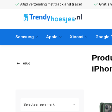
huis
!
Altijd verzending met
track and trace
!
Gratis 
Samsung
Apple
Xiaomi
Google P
Prod
Terug
iPho