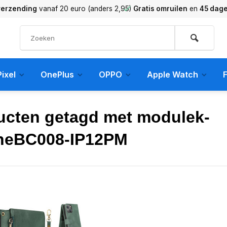
verzending
vanaf 20 euro (anders 2,95)
Gratis omruilen
en
45 dag
ixel
OnePlus
OPPO
Apple Watch
F
ucten getagd met modulek-
neBC008-IP12PM