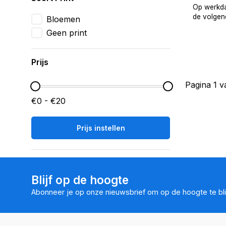
Op werkda
de volgend
Bloemen
Geen print
Prijs
Pagina 1 v
€0 - €20
Prijs instellen
Blijf op de hoogte
Abonneer je op onze nieuwsbrief om op de hoogte te bli