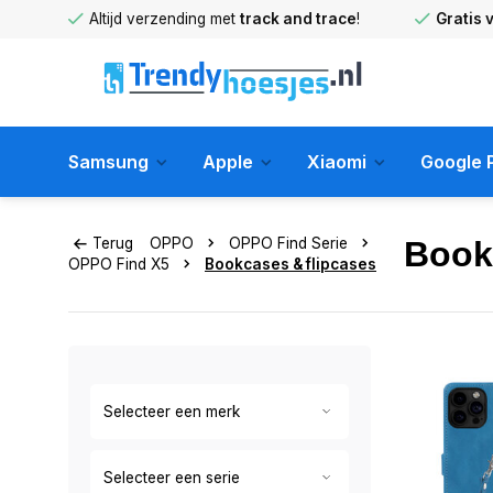
huis
!
Altijd verzending met
track and trace
!
Gratis 
Samsung
Apple
Xiaomi
Google P
Terug
OPPO
OPPO Find Serie
Book
OPPO Find X5
Bookcases & flipcases