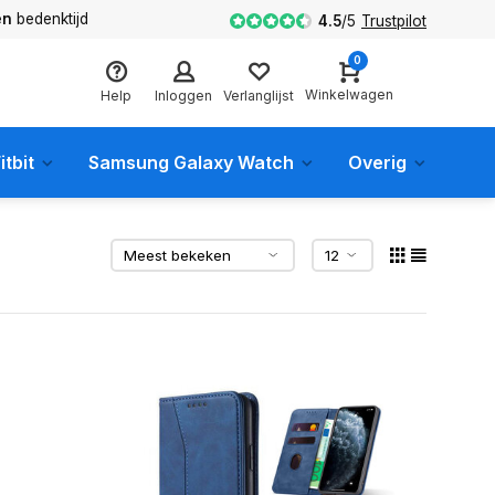
en
bedenktijd
4.5
/
5
Trustpilot
0
Winkelwagen
Help
Inloggen
Verlanglijst
itbit
Samsung Galaxy Watch
Overig