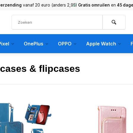
verzending
vanaf 20 euro (anders 2,95)
Gratis omruilen
en
45 dag
ixel
OnePlus
OPPO
Apple Watch
F
cases & flipcases