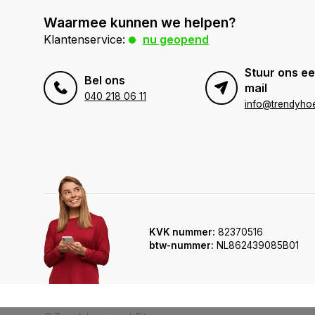
Waarmee kunnen we helpen?
Klantenservice:
nu geopend
Stuur ons ee
Bel ons
mail
040 218 06 11
info@trendyhoe
KVK nummer:
82370516
btw-nummer:
NL862439085B01