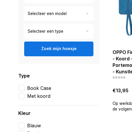
Zoek mijn hoesje
OPPO Fi
- Koord 
Portemo
- Kunstl
Type
Book Case
€13,95
Met koord
Op werkda
de volgend
Kleur
Blauw