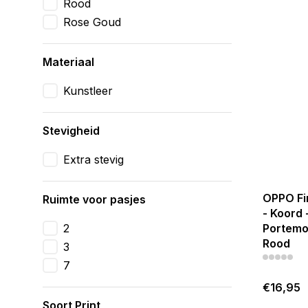
Rood
Rose Goud
Materiaal
Kunstleer
Stevigheid
Extra stevig
OPPO Fi
Ruimte voor pasjes
- Koord 
2
Portemon
Rood
3
7
€16,95
Soort Print