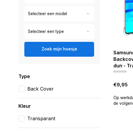
Zoek mijn hoesje
Samsung
Backcove
dun - T
Type
€9,95
Back Cover
Op werkda
de volgend
Kleur
Transparant