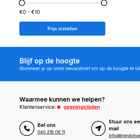
€0 - €10
Prijs instellen
Blijf op de hoogte
Abonneer je op onze nieuwsbrief om op de hoogte te bli
Waarmee kunnen we helpen?
Klantenservice:
openingstijden
Stuur ons ee
Bel ons
mail
040 218 06 11
info@trendyhoe