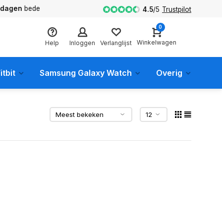
en
bedenktijd
4.5
/
5
Trustpilot
0
Winkelwagen
Help
Inloggen
Verlanglijst
itbit
Samsung Galaxy Watch
Overig