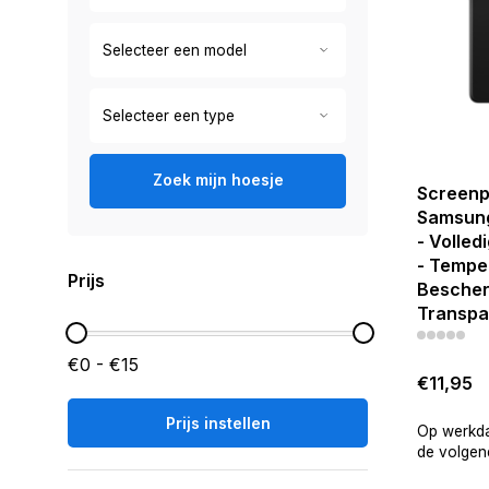
Zoek mijn hoesje
Screenp
Samsung
- Volled
- Tempe
Prijs
Bescher
Transpa
€0 - €15
€11,95
Prijs instellen
Op werkda
de volgend