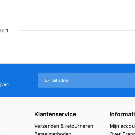
an 1
jven.
Klantenservice
Informat
Verzenden & retourneren
Mijn accou
Betaalmethoden
Over Trend