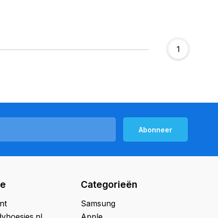
1
Abonneer
ie
Categorieën
nt
Samsung
yhoesjes.nl
Apple