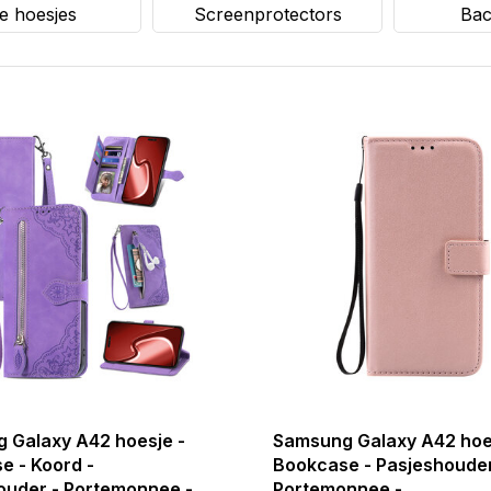
le hoesjes
Screenprotectors
Bac
 Galaxy A42 hoesje -
Samsung Galaxy A42 hoe
e - Koord -
Bookcase - Pasjeshouder
ouder - Portemonnee -
Portemonnee -