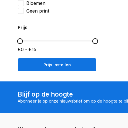
Bloemen
Geen print
Prijs
€0 - €15
Prijs instellen
Blijf op de hoogte
Abonneer je op onze nieuwsbrief om op de hoogte te bli