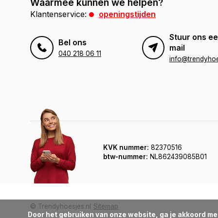
Waarmee kunnen we helpen?
Klantenservice:
openingstijden
Stuur ons ee
Bel ons
mail
040 218 06 11
info@trendyhoe
KVK nummer:
82370516
btw-nummer:
NL862439085B01
© Trendyhoesjes.nl
Sitemap
Door het gebruiken van onze website, ga je akkoord me