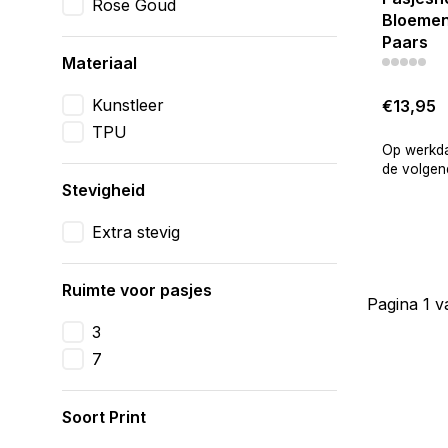
Rose Goud
Bloemen
Paars
Materiaal
Kunstleer
€13,95
TPU
Op werkda
de volgend
Stevigheid
Extra stevig
Ruimte voor pasjes
Pagina 1 v
3
7
Soort Print