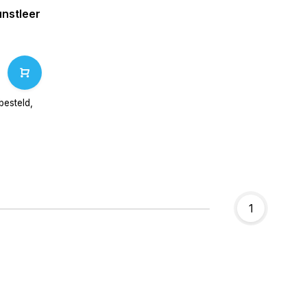
nstleer
esteld,
1