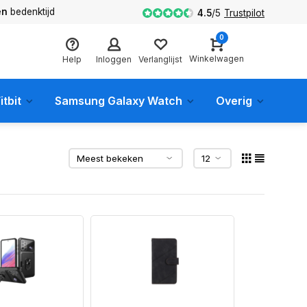
en
bedenktijd
4.5
/
5
Trustpilot
0
Winkelwagen
Help
Inloggen
Verlanglijst
itbit
Samsung Galaxy Watch
Overig