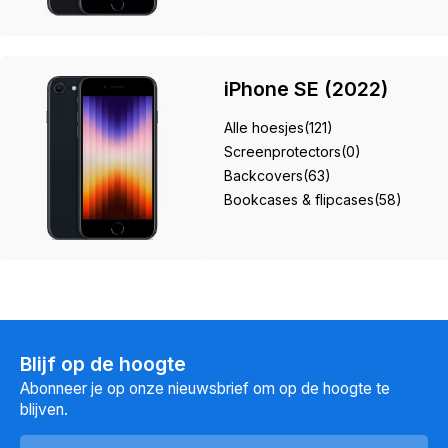
iPhone SE (2022)
Alle hoesjes
(121)
Screenprotectors
(0)
Backcovers
(63)
Bookcases & flipcases
(58)
Blijf op de hoogte
Abonneer je op onze nieuwsbrief om op de hoogte te
blijven.