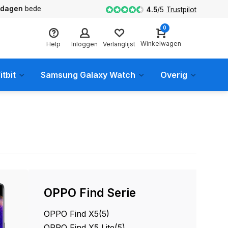
en
bedenktijd
4.5
/
5
Trustpilot
0
Winkelwagen
Help
Inloggen
Verlanglijst
itbit
Samsung Galaxy Watch
Overig
OPPO Find Serie
OPPO Find X5
(5)
OPPO Find X5 Lite
(5)