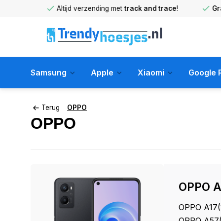
huis
!
Altijd verzending met
track and trace
!
Gratis 
Samsung
Apple
Xiaomi
Google P
Terug
OPPO
OPPO
OPPO A
OPPO A17
(
OPPO A57