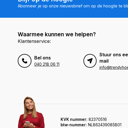
Abonneer je op onze nieuwsbrief om op de hoogte te bli
Waarmee kunnen we helpen?
Klantenservice:
Stuur ons ee
Bel ons
mail
040 218 06 11
info@trendyhoe
KVK nummer:
82370516
btw-nummer:
NL862439085B01