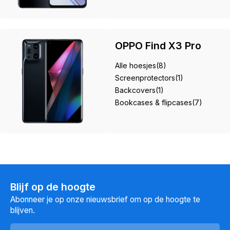
OPPO Find X3 Pro
Alle hoesjes
(8)
Screenprotectors
(1)
Backcovers
(1)
Bookcases & flipcases
(7)
Blijf op de hoogte
Abonneer je op onze nieuwsbrief om op de hoogte te
blijven.