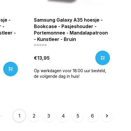
sje -
Samsung Galaxy A35 hoesje -
 -
Bookcase - Pasjeshouder -
tleer -
Portemonnee - Mandalapatroon
- Kunstleer - Bruin
€13,95
Op werkdagen voor 18:00 uur besteld,
de volgende dag in huis!
1
2
3
4
5
6