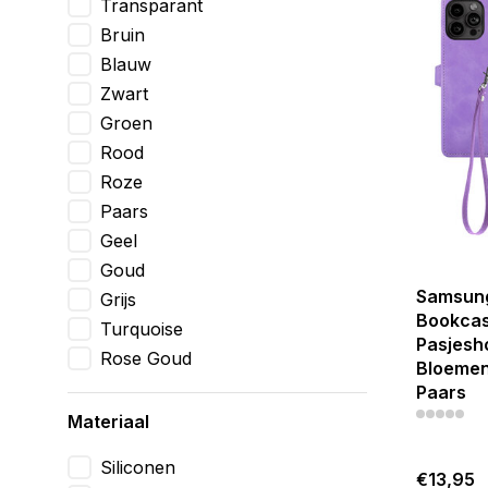
Transparant
Bruin
Blauw
Zwart
Groen
Rood
Roze
Paars
Geel
Goud
Samsung
Grijs
Bookcas
Turquoise
Pasjesh
Rose Goud
Bloemen
Paars
Materiaal
Siliconen
€13,95