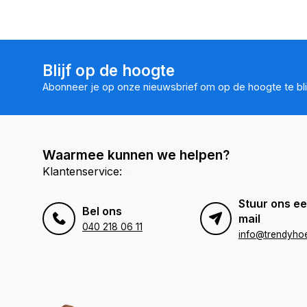
Blijf op de hoogte
Abonneer je op onze nieuwsbrief om op de hoogte te bli
Waarmee kunnen we helpen?
Klantenservice:
Stuur ons ee
Bel ons
mail
040 218 06 11
info@trendyhoe