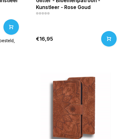
nstleer
Glitter - Bloemenpatroon -
Kunstleer - Rose Goud
€16,95
esteld,