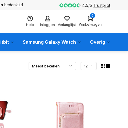
en
bedenktijd
4.5
/
5
Trustpilot
0
Winkelwagen
Help
Inloggen
Verlanglijst
itbit
Samsung Galaxy Watch
Overig