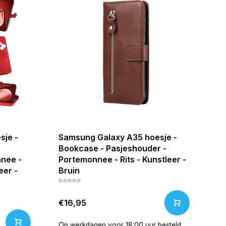
sje -
Samsung Galaxy A35 hoesje -
Bookcase - Pasjeshouder -
nee -
Portemonnee - Rits - Kunstleer -
eer -
Bruin
€16,95
Op werkdagen voor 18:00 uur besteld,