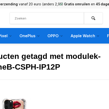
verzending
vanaf 20 euro (anders 2,95)
Gratis omruilen
en
45 dag
ixel
OnePlus
OPPO
Apple Watch
F
ucten getagd met modulek-
neB-CSPH-IP12P