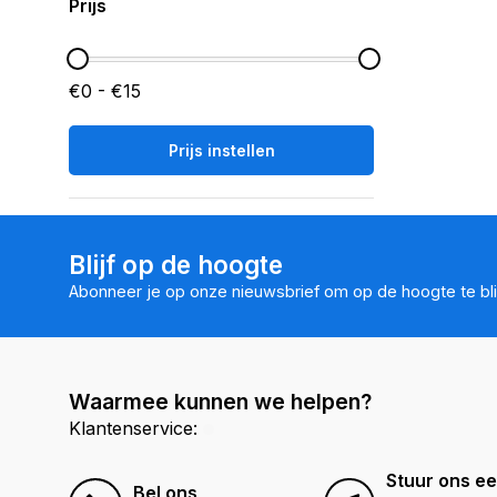
Prijs
€0 - €15
Prijs instellen
Blijf op de hoogte
Abonneer je op onze nieuwsbrief om op de hoogte te bli
Waarmee kunnen we helpen?
Klantenservice:
Stuur ons ee
Bel ons