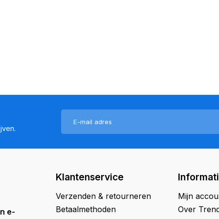
jven.
Klantenservice
Informat
Verzenden & retourneren
Mijn accou
Betaalmethoden
Over Trend
n e-