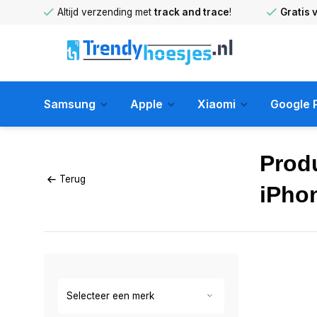
huis
!
Altijd verzending met
track and trace
!
Gratis 
Samsung
Apple
Xiaomi
Google P
Prod
Terug
iPho