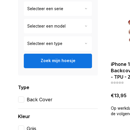
Zoek mijn hoesje
iPhone 1
Backcov
- TPU - 
Type
€13,95
Back Cover
Op werkda
de volgend
Kleur
Grijs