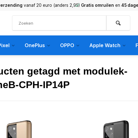
verzending
vanaf 20 euro (anders 2,95)
Gratis omruilen
en
45 dag
ixel
OnePlus
OPPO
Apple Watch
F
ucten getagd met modulek-
neB-CPH-IP14P