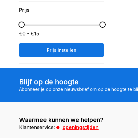
Prijs
€0 - €15
Prijs instellen
Blijf op de hoogte
Abonneer je op onze nieuwsbrief om op de hoogte te bli
Waarmee kunnen we helpen?
Klantenservice:
openingstijden