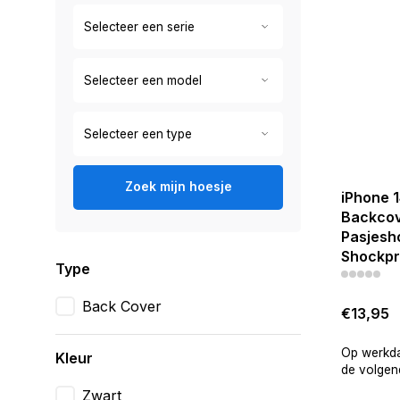
Zoek mijn hoesje
iPhone 1
Backcov
Pasjesh
Shockpr
Type
Back Cover
€13,95
Op werkda
Kleur
de volgend
Zwart