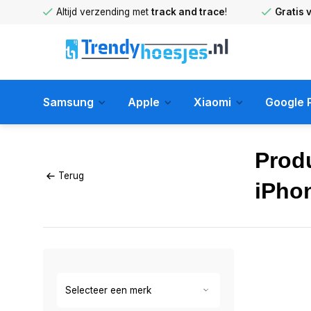
huis
!
Altijd verzending met
track and trace
!
Gratis 
Samsung
Apple
Xiaomi
Google P
Prod
Terug
iPho