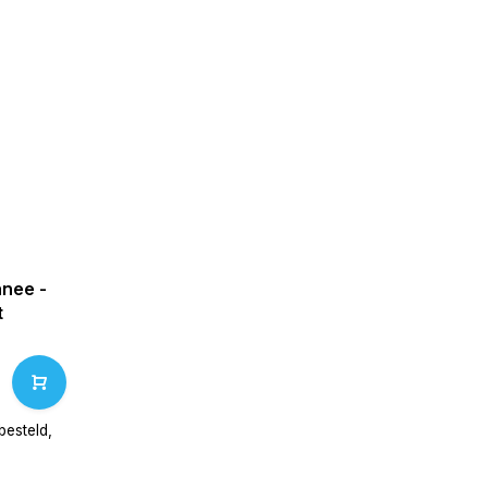
nee -
t
esteld,