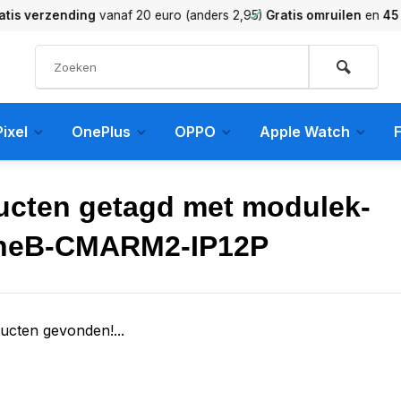
verzending
vanaf 20 euro (anders 2,95)
Gratis omruilen
en
45 dag
ixel
OnePlus
OPPO
Apple Watch
F
ucten getagd met modulek-
neB-CMARM2-IP12P
ucten gevonden!...