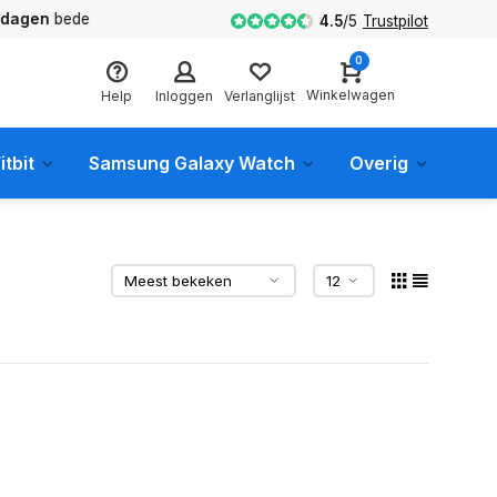
en
bedenktijd
4.5
/
5
Trustpilot
0
Winkelwagen
Help
Inloggen
Verlanglijst
itbit
Samsung Galaxy Watch
Overig