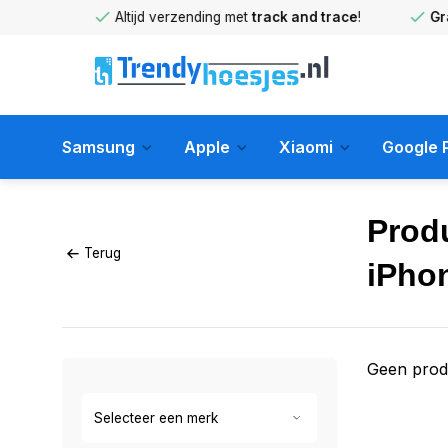
huis
!
Altijd verzending met
track and trace
!
Gratis 
Samsung
Apple
Xiaomi
Google P
Prod
Terug
iPho
Geen prod