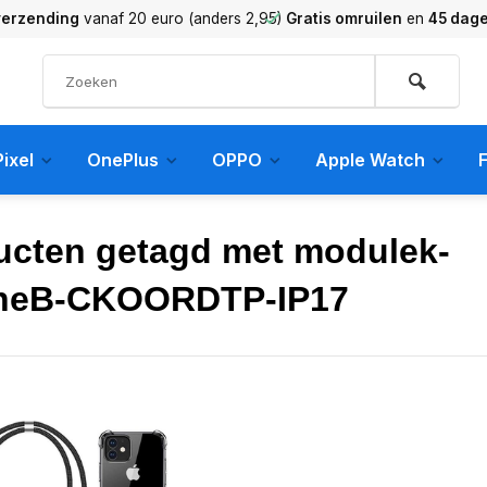
verzending
vanaf 20 euro (anders 2,95)
Gratis omruilen
en
45 dag
ixel
OnePlus
OPPO
Apple Watch
F
ucten getagd met modulek-
neB-CKOORDTP-IP17