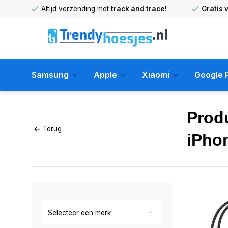
huis
!
Altijd verzending met
track and trace
!
Gratis 
Samsung
Apple
Xiaomi
Google P
Prod
Terug
iPho