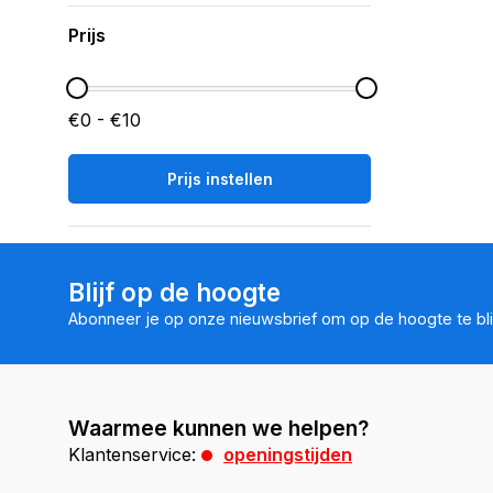
Prijs
€0 - €10
Prijs instellen
Blijf op de hoogte
Abonneer je op onze nieuwsbrief om op de hoogte te bli
Waarmee kunnen we helpen?
Klantenservice:
openingstijden