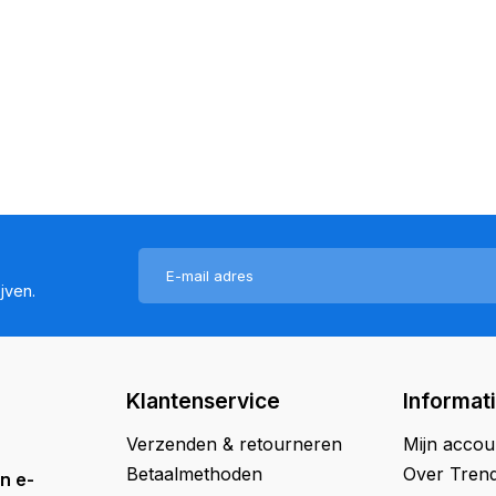
jven.
Klantenservice
Informat
Verzenden & retourneren
Mijn accou
Betaalmethoden
Over Trend
n e-