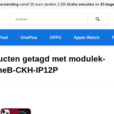
verzending
vanaf 20 euro (anders 2,95)
Gratis omruilen
en
45 dag
ixel
OnePlus
OPPO
Apple Watch
F
ucten getagd met modulek-
neB-CKH-IP12P