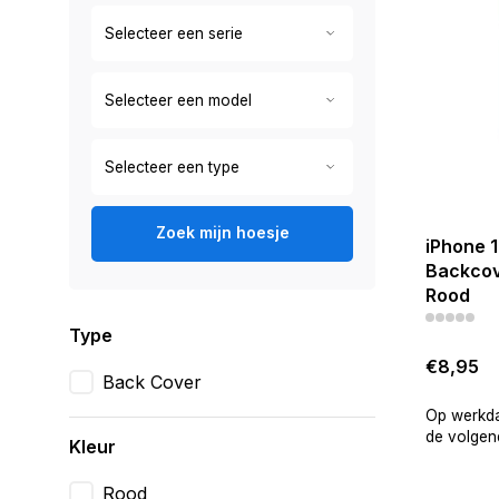
Zoek mijn hoesje
iPhone 1
Backcov
Rood
Type
€8,95
Back Cover
Op werkda
de volgend
Kleur
Rood