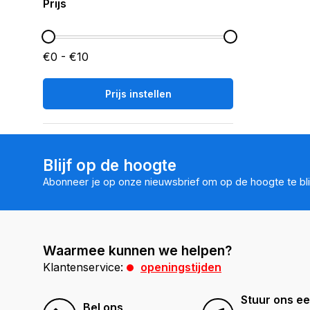
Prijs
€0 - €10
Prijs instellen
Blijf op de hoogte
Abonneer je op onze nieuwsbrief om op de hoogte te bli
Waarmee kunnen we helpen?
Klantenservice:
openingstijden
Stuur ons ee
Bel ons