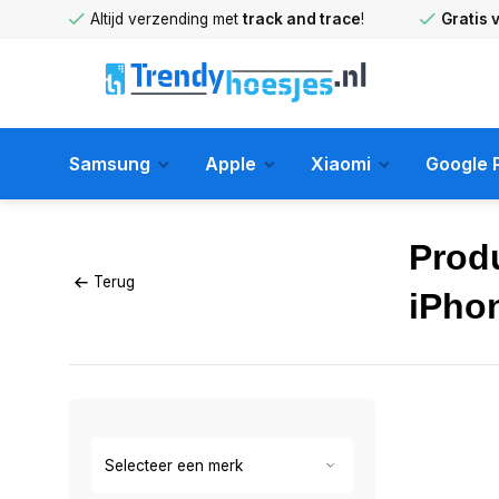
huis
!
Altijd verzending met
track and trace
!
Gratis 
Samsung
Apple
Xiaomi
Google P
Prod
Terug
iPho