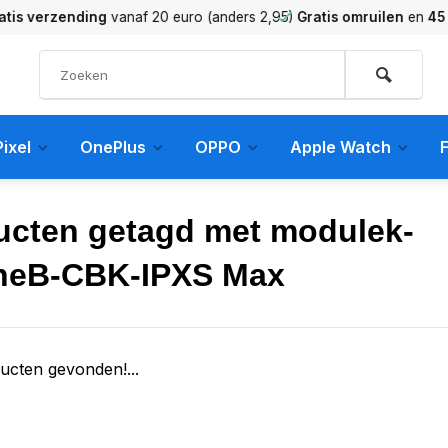
verzending
vanaf 20 euro (anders 2,95)
Gratis omruilen
en
45 dag
ixel
OnePlus
OPPO
Apple Watch
F
ucten getagd met modulek-
neB-CBK-IPXS Max
ucten gevonden!...