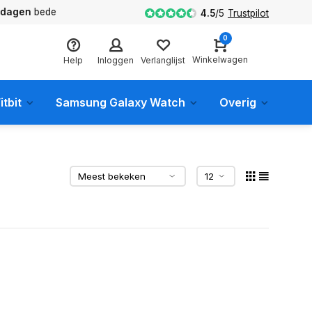
en
bedenktijd
4.5
/
5
Trustpilot
0
Winkelwagen
Help
Inloggen
Verlanglijst
itbit
Samsung Galaxy Watch
Overig