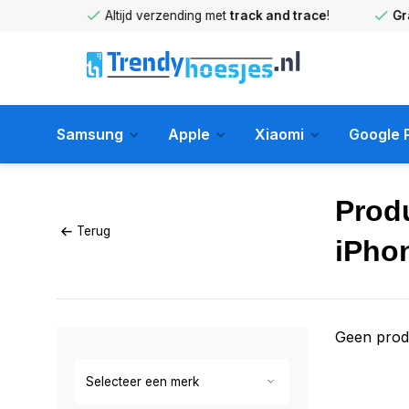
huis
!
Altijd verzending met
track and trace
!
Gratis 
Samsung
Apple
Xiaomi
Google P
Prod
Terug
iPho
Geen prod