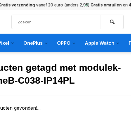
verzending
vanaf 20 euro (anders 2,95)
Gratis omruilen
en
45 dag
ixel
OnePlus
OPPO
Apple Watch
F
ucten getagd met modulek-
neB-C038-IP14PL
ucten gevonden!...