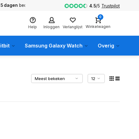
en
bedenktijd
4.5
/
5
Trustpilot
0
Winkelwagen
Help
Inloggen
Verlanglijst
itbit
Samsung Galaxy Watch
Overig