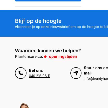
Blijf op de hoogte
Abonneer je op onze nieuwsbrief om op de hoogte te bli
Waarmee kunnen we helpen?
Klantenservice:
openingstijden
Stuur ons ee
Bel ons
mail
040 218 06 11
info@trendyhoe