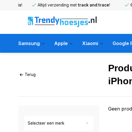
huis
!
Altijd verzending met
track and trace
!
Gratis 
Samsung
Apple
Xiaomi
Google P
Prod
Terug
iPho
Geen prod