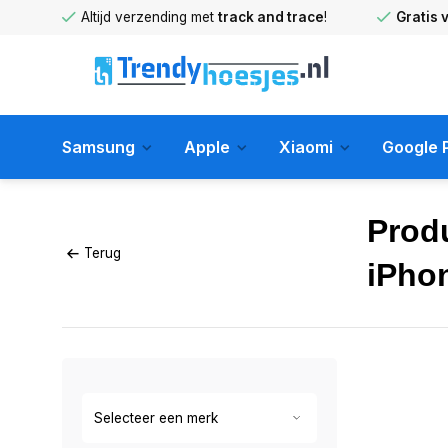
huis
!
Altijd verzending met
track and trace
!
Gratis 
Samsung
Apple
Xiaomi
Google P
Prod
Terug
iPho