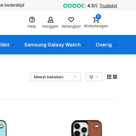
en
bedenktijd
4.5
/
5
Trustpilot
0
Winkelwagen
Help
Inloggen
Verlanglijst
itbit
Samsung Galaxy Watch
Overig