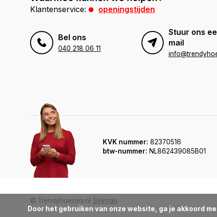
Klantenservice:
openingstijden
Stuur ons ee
Bel ons
mail
040 218 06 11
info@trendyhoe
KVK nummer:
82370516
btw-nummer:
NL862439085B01
© Trendyhoesjes.nl
Sitemap
Door het gebruiken van onze website, ga je akkoord me