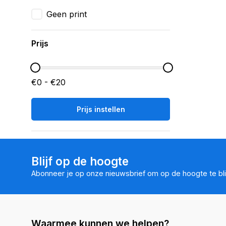
Geen print
Prijs
€0 - €20
Prijs instellen
Blijf op de hoogte
Abonneer je op onze nieuwsbrief om op de hoogte te bli
Waarmee kunnen we helpen?