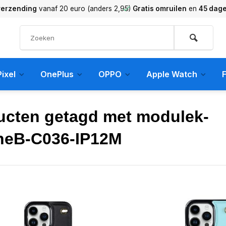
verzending
vanaf 20 euro (anders 2,95)
Gratis omruilen
en
45 dag
ixel
OnePlus
OPPO
Apple Watch
F
ucten getagd met modulek-
neB-C036-IP12M