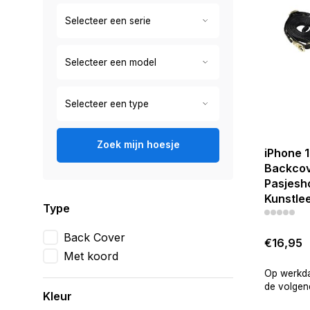
Zoek mijn hoesje
iPhone 1
Backcov
Pasjesh
Kunstlee
Type
Back Cover
€16,95
Met koord
Op werkda
de volgend
Kleur