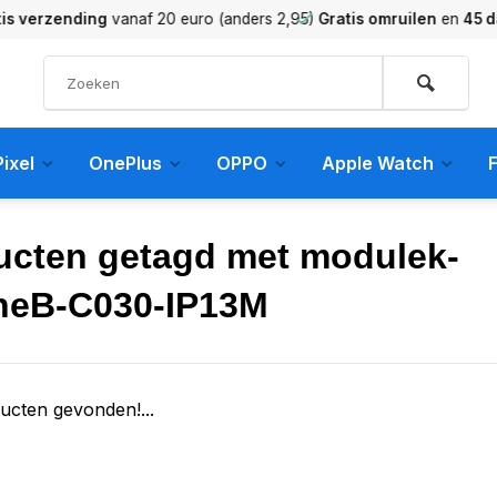
verzending
vanaf 20 euro (anders 2,95)
Gratis omruilen
en
45 dag
ixel
OnePlus
OPPO
Apple Watch
F
ucten getagd met modulek-
neB-C030-IP13M
ucten gevonden!...