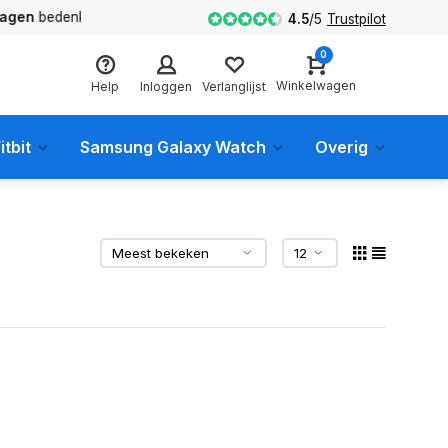
en
bedenktijd
4.5
/
5
Trustpilot
0
Winkelwagen
Help
Inloggen
Verlanglijst
itbit
Samsung Galaxy Watch
Overig