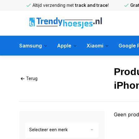
huis
!
Altijd verzending met
track and trace
!
Gratis 
Samsung
Apple
Xiaomi
Google P
Prod
Terug
iPho
Geen prod