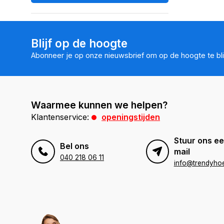
Blijf op de hoogte
Abonneer je op onze nieuwsbrief om op de hoogte te bli
Waarmee kunnen we helpen?
Klantenservice:
openingstijden
Stuur ons ee
Bel ons
mail
040 218 06 11
info@trendyhoe