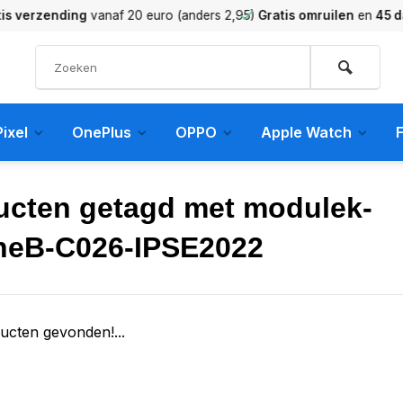
verzending
vanaf 20 euro (anders 2,95)
Gratis omruilen
en
45 dag
ixel
OnePlus
OPPO
Apple Watch
F
ucten getagd met modulek-
neB-C026-IPSE2022
ucten gevonden!...