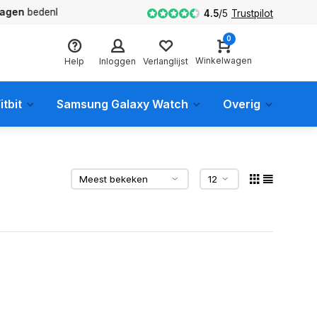
en
bedenktijd
4.5
/
5
Trustpilot
0
Winkelwagen
Help
Inloggen
Verlanglijst
itbit
Samsung Galaxy Watch
Overig