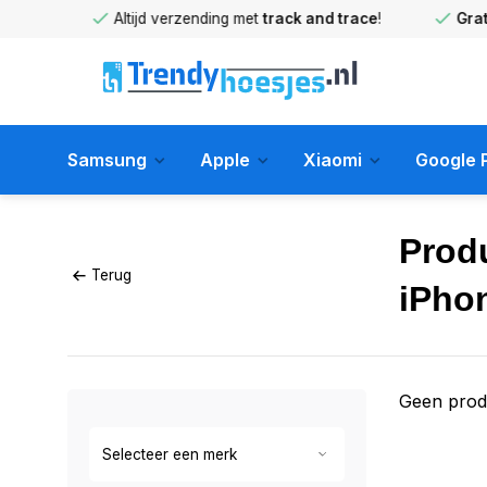
huis
!
Altijd verzending met
track and trace
!
Gratis 
Samsung
Apple
Xiaomi
Google P
Prod
Terug
iPho
Geen prod