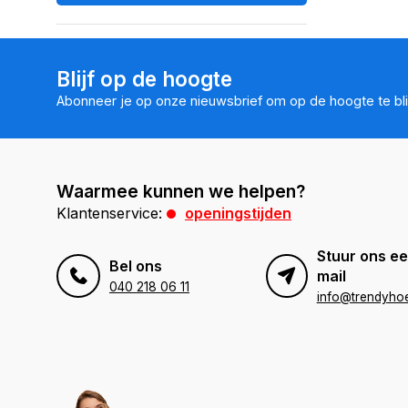
Blijf op de hoogte
Abonneer je op onze nieuwsbrief om op de hoogte te bli
Waarmee kunnen we helpen?
Klantenservice:
openingstijden
Stuur ons ee
Bel ons
mail
040 218 06 11
info@trendyhoe