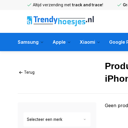
huis
!
Altijd verzending met
track and trace
!
Gratis 
Samsung
Apple
Xiaomi
Google P
Prod
Terug
iPho
Geen prod