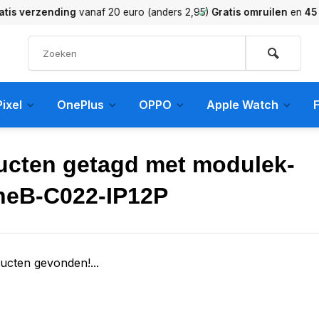
verzending
vanaf 20 euro (anders 2,95)
Gratis omruilen
en
45 dag
ixel
OnePlus
OPPO
Apple Watch
F
ucten getagd met modulek-
neB-C022-IP12P
ucten gevonden!...