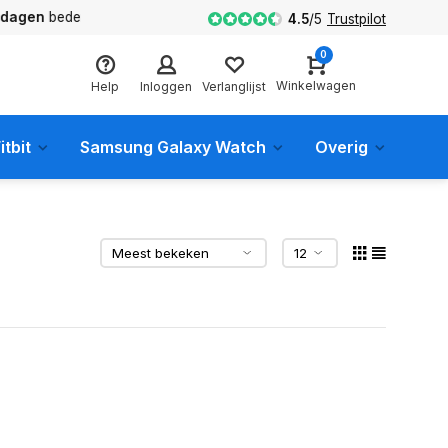
en
bedenktijd
4.5
/
5
Trustpilot
0
Winkelwagen
Help
Inloggen
Verlanglijst
itbit
Samsung Galaxy Watch
Overig