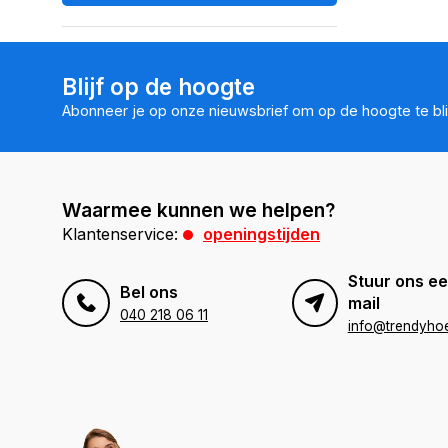
Blijf op de hoogte
Abonneer je op onze nieuwsbrief om op de hoogte te bli
Waarmee kunnen we helpen?
Klantenservice:
openingstijden
Stuur ons ee
Bel ons
mail
040 218 06 11
info@trendyhoe