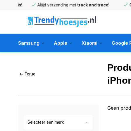
huis
!
Altijd verzending met
track and trace
!
Gratis 
Samsung
Apple
Xiaomi
Google P
Prod
Terug
iPho
Geen prod