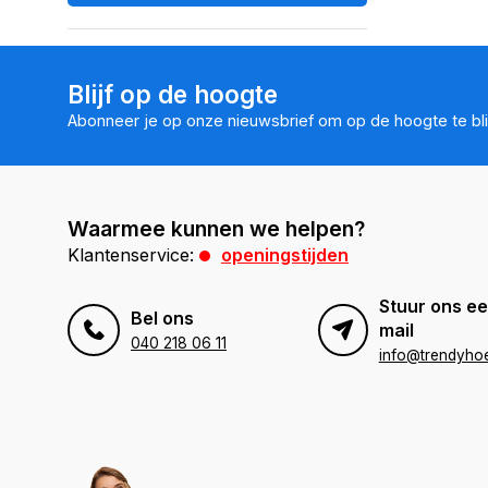
Blijf op de hoogte
Abonneer je op onze nieuwsbrief om op de hoogte te bli
Waarmee kunnen we helpen?
Klantenservice:
openingstijden
Stuur ons ee
Bel ons
mail
040 218 06 11
info@trendyhoe