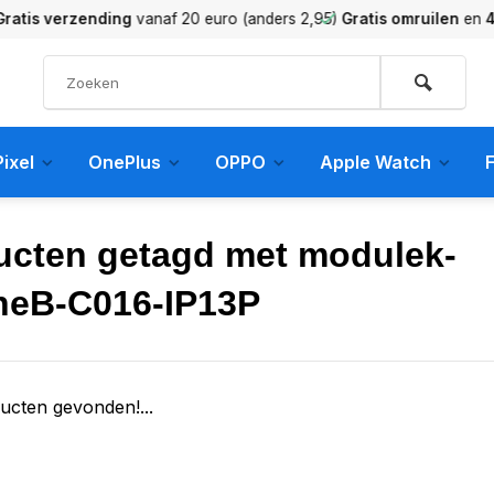
verzending
vanaf 20 euro (anders 2,95)
Gratis omruilen
en
45 dag
ixel
OnePlus
OPPO
Apple Watch
F
ucten getagd met modulek-
neB-C016-IP13P
ucten gevonden!...