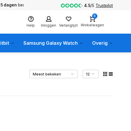
en
bedenktijd
4.5
/
5
Trustpilot
0
Winkelwagen
Help
Inloggen
Verlanglijst
itbit
Samsung Galaxy Watch
Overig