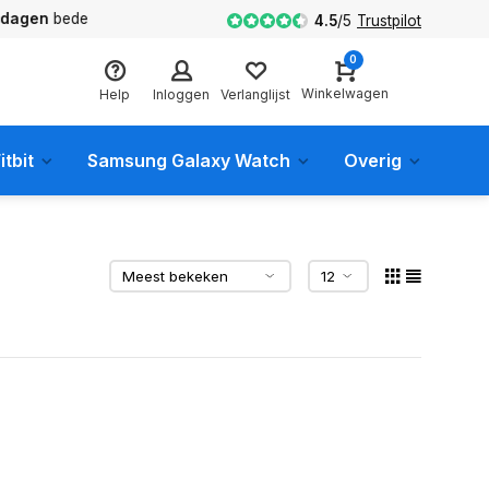
en
bedenktijd
4.5
/
5
Trustpilot
0
Winkelwagen
Help
Inloggen
Verlanglijst
itbit
Samsung Galaxy Watch
Overig