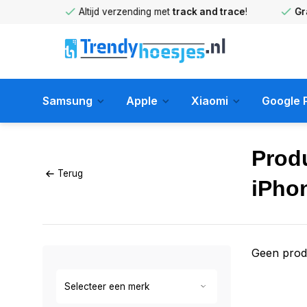
huis
!
Altijd verzending met
track and trace
!
Gratis 
Samsung
Apple
Xiaomi
Google P
Prod
Terug
iPho
Geen prod