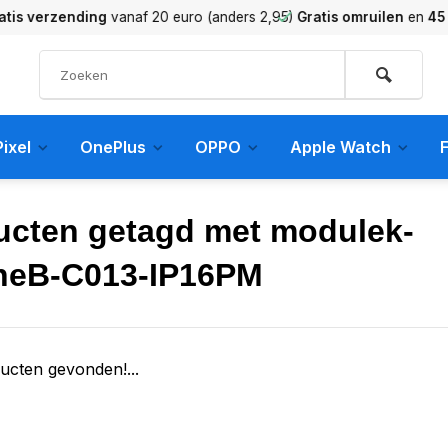
verzending
vanaf 20 euro (anders 2,95)
Gratis omruilen
en
45 dag
ixel
OnePlus
OPPO
Apple Watch
F
ucten getagd met modulek-
neB-C013-IP16PM
ucten gevonden!...