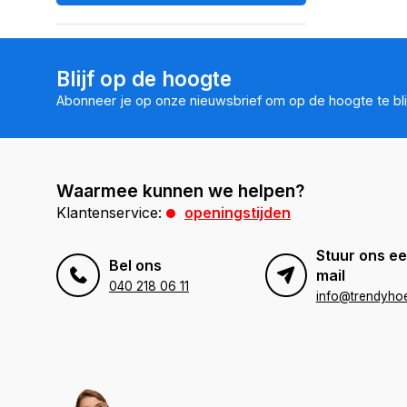
Blijf op de hoogte
Abonneer je op onze nieuwsbrief om op de hoogte te bli
Waarmee kunnen we helpen?
Klantenservice:
openingstijden
Stuur ons ee
Bel ons
mail
040 218 06 11
info@trendyhoe