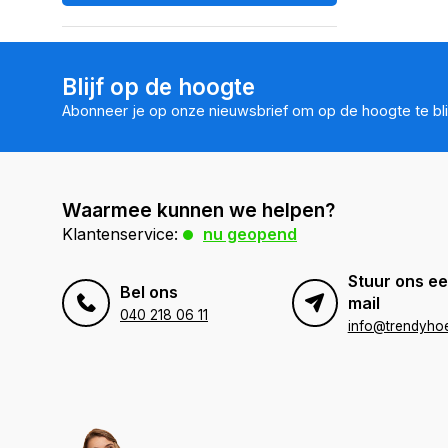
Blijf op de hoogte
Abonneer je op onze nieuwsbrief om op de hoogte te bli
Waarmee kunnen we helpen?
Klantenservice:
nu geopend
Stuur ons ee
Bel ons
mail
040 218 06 11
info@trendyhoe