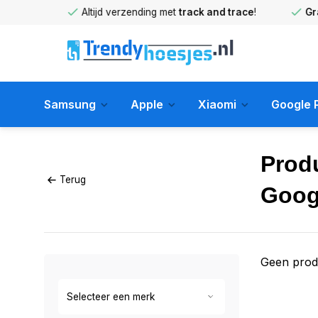
huis
!
Altijd verzending met
track and trace
!
Gratis 
Samsung
Apple
Xiaomi
Google P
Prod
Terug
Goog
Geen prod