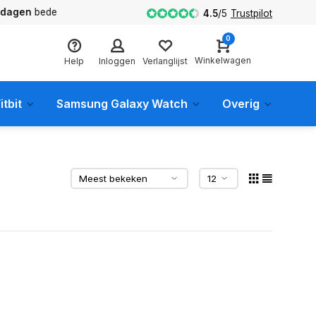
en
bedenktijd
4.5
/
5
Trustpilot
0
Winkelwagen
Help
Inloggen
Verlanglijst
itbit
Samsung Galaxy Watch
Overig