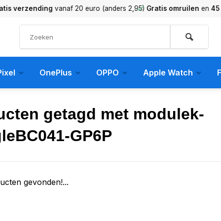
verzending
vanaf 20 euro (anders 2,95)
Gratis omruilen
en
45 dag
ixel
OnePlus
OPPO
Apple Watch
F
ucten getagd met modulek-
leBC041-GP6P
ucten gevonden!...