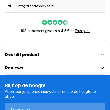
info@trendyhoesjes.nl
193
customers give us a
4.5
/
5
at
Trustpilot
Deel dit product
Reviews
Blijf op de hoogte
Abonneer je op onze nieuwsbrief om op de hoogte te
blijven.